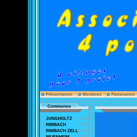
Présentation
Membres
Partenaires
Communes
JUNGHOLTZ
RIMBACH
RIMBACH ZELL
WUENHEIM